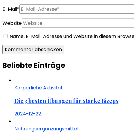
E-Mail
*
Website
Name, E-Mail-Adresse und Website in diesem Brows
Beliebte Einträge
Körperliche Aktivität
Die 3 besten Übungen für starke Bizeps
2024-12-22
Nahrungsergänzungsmittel