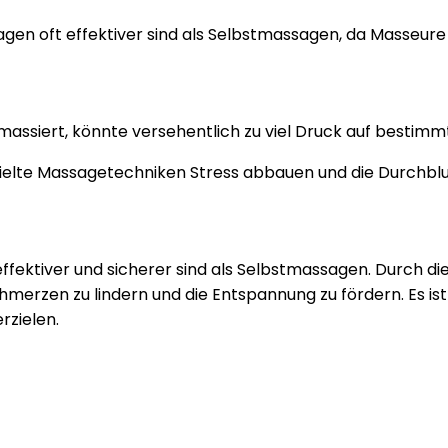
agen oft effektiver sind als Selbstmassagen, da Masseur
t massiert, könnte versehentlich zu viel Druck auf best
ielte Massagetechniken Stress abbauen und die Durchbl
 effektiver und sicherer sind als Selbstmassagen. Durch 
rzen zu lindern und die Entspannung zu fördern. Es ist
rzielen.