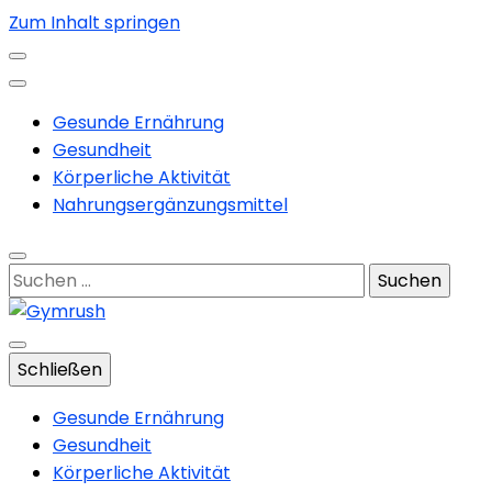
Zum Inhalt springen
Gesunde Ernährung
Gesundheit
Körperliche Aktivität
Nahrungsergänzungsmittel
Suchen
nach:
Training und Nahrungsergänzung
Schließen
Gymrush
Gesunde Ernährung
Gesundheit
Körperliche Aktivität