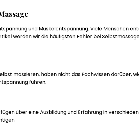
-Massage
tspannung und Muskelentspannung. Viele Menschen entsch
rtikel werden wir die häufigsten Fehler bei Selbstmassag
selbst massieren, haben nicht das Fachwissen darüber, 
ntspannung führen.
fügen über eine Ausbildung und Erfahrung in verschieden
htigen.