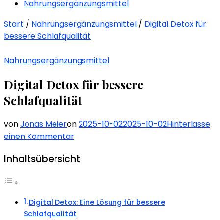
Nahrungsergänzungsmittel
Start
/
Nahrungsergänzungsmittel
/
Digital Detox für
bessere Schlafqualität
Nahrungsergänzungsmittel
Digital Detox für bessere
Schlafqualität
von
Jonas Meier
on
2025-10-02
2025-10-02
Hinterlasse
zu
einen Kommentar
Digital
Inhaltsübersicht
Detox
für
bessere
Schlafqualität
Digital Detox: Eine Lösung für bessere
Schlafqualität