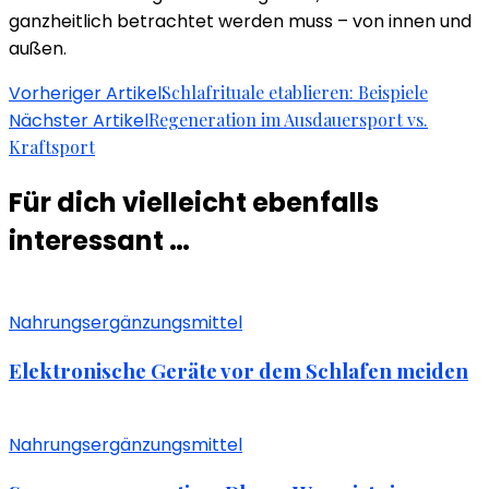
ganzheitlich betrachtet werden muss – von innen und
außen.
Beitragsnavigation
Vorheriger Artikel
Schlafrituale etablieren: Beispiele
Nächster Artikel
Regeneration im Ausdauersport vs.
Kraftsport
Für dich vielleicht ebenfalls
interessant …
Nahrungsergänzungsmittel
Elektronische Geräte vor dem Schlafen meiden
Nahrungsergänzungsmittel